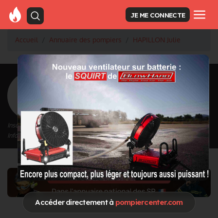
JE ME CONNECTE
Accueil
Annuaire des pompiers
HAPILLON Julie
<
Retour à la liste des pompiers
HAPILLON Julie
Inscrit depuis le 12/09/2020 à 13:31
Informations mises à jour le 07/02/2022 à 10:51
Accéder directement à
pompiercenter.com