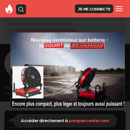
JE ME CONNECTE
Accueil
Annuaire des pompiers
Capitaine HARDOUIN Dominique
<
Retour à la liste des pompiers
HARDOUIN
Dominique
Grade : Capitaine
Inscrit depuis le 12/09/2020 à 14:44
Informations mises à jour le 01/02/2022 à 12:09
Affectation
Accéder directement à
pompiercenter.com