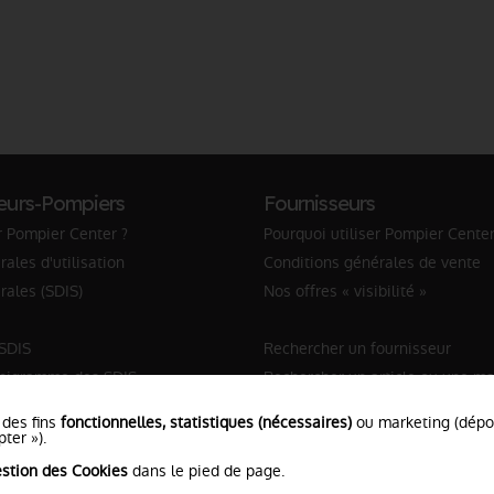
eurs-Pompiers
Fournisseurs
r Pompier Center ?
Pourquoi utiliser Pompier Center
ales d'utilisation
Conditions générales de vente
rales (SDIS)
Nos offres « visibilité »
 SDIS
Rechercher un fournisseur
anigramme des SDIS
Rechercher un article ou une m
Sapeur-Pompier
 des fins
fonctionnelles, statistiques (nécessaires)
ou marketing (dép
ter »).
stion des Cookies
dans le pied de page.