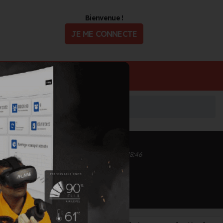
Bienvenue !
JE ME CONNECTE
ualité
Offres d'Emploi
Inscrit depuis le 13/09/2020 à 17:35
Informations mises à jour le 01/10/2020 à 18:46