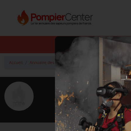
Annuaire SDIS
Annuaire 
Accueil
Annuaire des pompiers
Commandant HERVE Sébas
<
Retour à la liste des pompiers
HERVE Séba
Grade : Commandant