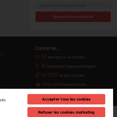
Recevoir la newsletter
Contacter…
 ?
✆ 112
№Urgence en Europe
✆ 18
№National Sapeurs-Pompiers
le SDIS
le plus proche
l'équipe
PompierCenter
arque
Accepter tous les cookies
osés
Refuser les cookies marketing