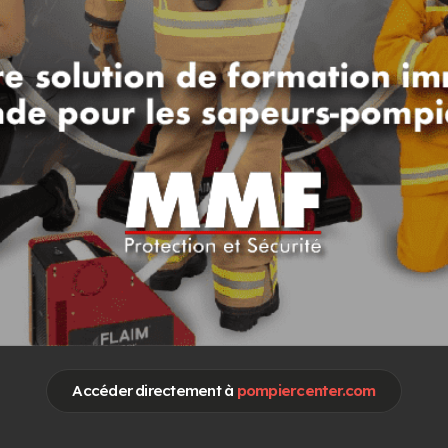
otre publicité sur
Pompier Center
Accéder directement à
pompiercenter.com