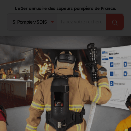
Le 1er annuaire des sapeurs pompiers de France.
Fournisseurs
Catalogue Produits
Journal d'act
tien
stien