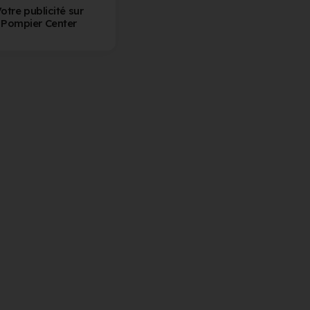
otre publicité sur
Pompier Center