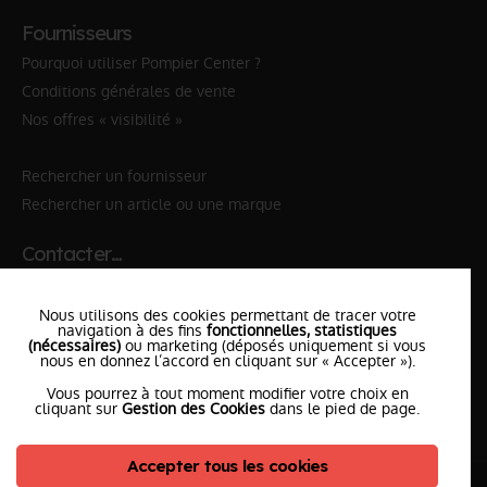
Fournisseurs
Pourquoi utiliser Pompier Center ?
Conditions générales de vente
Nos offres « visibilité »
Rechercher un fournisseur
Rechercher un article ou une marque
Contacter…
✆ 112
№Urgence en Europe
Nous utilisons des cookies permettant de tracer votre
✆ 18
№National Sapeurs-Pompiers
navigation à des fins
fonctionnelles, statistiques
(nécessaires)
ou marketing (déposés uniquement si vous
nous en donnez l’accord en cliquant sur « Accepter »).
le SDIS
le plus proche
Vous pourrez à tout moment modifier votre choix en
l'équipe
PompierCenter
cliquant sur
Gestion des Cookies
dans le pied de page.
Accepter tous les cookies