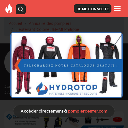
JE ME CONNECTE
Accueil
Annuaire des pompiers
Lieutenant-Colonel IEMMI Philippe
<
Retour à la liste des pompiers
IEMMI Philippe
Grade : Lieutenant-Colonel
Inscrit depuis le 11/09/2020 à 14:58
Informations mises à jour le 21/09/2020 à 15:36
Accéder directement à
pompiercenter.com