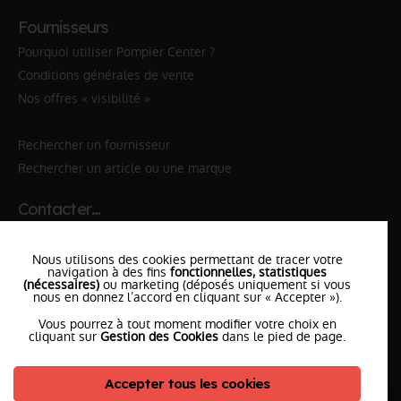
Fournisseurs
Pourquoi utiliser Pompier Center ?
Conditions générales de vente
Nos offres « visibilité »
Rechercher un fournisseur
Rechercher un article ou une marque
Contacter…
✆ 112
№Urgence en Europe
Nous utilisons des cookies permettant de tracer votre
✆ 18
№National Sapeurs-Pompiers
navigation à des fins
fonctionnelles, statistiques
(nécessaires)
ou marketing (déposés uniquement si vous
le SDIS
nous en donnez l’accord en cliquant sur « Accepter »).
le plus proche
Vous pourrez à tout moment modifier votre choix en
l'équipe
PompierCenter
cliquant sur
Gestion des Cookies
dans le pied de page.
Accepter tous les cookies