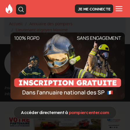
JE ME CONNECTE
Accueil
Annuaire des pompiers
Lieutenant irigoyen Maxime
<
Retour à la liste des pompiers
irigoyen Maxime
Grade : Lieutenant
Inscrit depuis le 12/10/2022 à 15:54
Informations mises à jour le 12/10/2022 à 15:54
Accéder directement à
pompiercenter.com