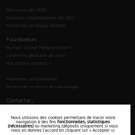
Mise à jour des SDIS
Consulter l'organigramme des SDIS
Rechercher un Sapeur-Pompier
Fournisseurs
Pourquoi utiliser Pompier Center ?
Conditions générales de vente
Nos offres « visibilité »
Rechercher un fournisseur
Rechercher un article ou une marque
Contacter…
✆ 112
№Urgence en Europe
Nous utilisons des cookies permettant de tracer votre
✆ 18
№National Sapeurs-Pompiers
navigation à des fins
fonctionnelles, statistiques
(nécessaires)
ou marketing (déposés uniquement si vous
nous en donnez l’accord en cliquant sur « Accepter »).
le SDIS
le plus proche