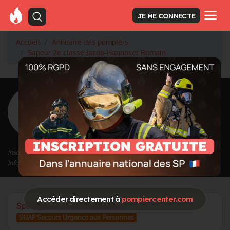
JE ME CONNECTE
Accueil
Annuaire des pompiers
Sapeur 2e classe Jacob-Hannoset Romain
<
Retour à la liste des pompiers
Jacob-Hannoset
Romain
Grade : Sapeur 2e classe
Inscrit depuis le 14/09/2021 à 19:27
Informations mises à jour le 14/09/2021 à 19:32
Accéder directement à
pompiercenter.com
Spécialités / Centres d'intérêt
SUAP Secours Urgence aux Personnes