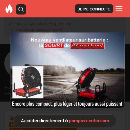
JE ME CONNECTE
Accueil
Annuaire des pompiers
Lieutenant jacquet lionel
<
Retour à la liste des pompiers
jacquet lionel
Grade : Lieutenant
Inscrit depuis le 13/01/2021 à 15:10
Informations mises à jour le 13/03/2023 à 20:51
Spécialités / Centres d'intérêt
Accéder directement à
pompiercenter.com
FDF Feux de foret
IMP Intervention Milieux Perilleux