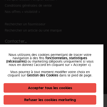
Conditions générales de vente
Nos offres « visibilité »
Rechercher un fournisseur
Rechercher un article ou une marque
Contacter…
✆ 112
№Urgence en Europe
Nous utilisons des cookies permettant de tracer votre
✆ 18
№National Sapeurs-Pompiers
navigation à des fins
fonctionnelles, statistiques
(nécessaires)
ou marketing (déposés uniquement si vous
nous en donnez l’accord en cliquant sur « Accepter »).
le SDIS
le plus proche
Vous pourrez à tout moment modifier votre choix en
l'équipe
PompierCenter
cliquant sur
Gestion des Cookies
dans le pied de page.
Accepter tous les cookies
©2026 Pompier Center
•
Mentions Légales
•
Protection de vos données
•
Plan du Site
• Conception :
Refuser les cookies marketing
ClicConnect
&
Digicalys