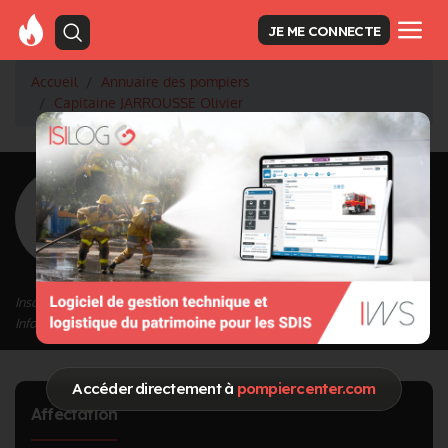
JE ME CONNECTE
Accueil
Annuaire des pompiers
Capitaine JARROUSSE Olivier
<
Retour à la liste des pompiers
JARROUSSE
Olivier
Grade : Capitaine
Inscrit depuis le 25/09/2020 à 15:20
Informations mises à jour le 25/09/2020 à 15:20
Accéder directement à
pompiercenter.com
Affectation