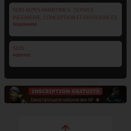
SDIS ALPES-MARITIMES : SERVICE
INGENIERIE, CONCEPTION ET RESSOURCES
Responsable
SDIS :
Adjoint(e)