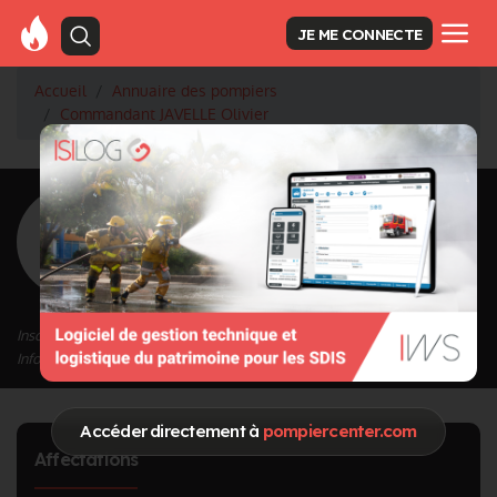
JE ME CONNECTE
Accueil
Annuaire des pompiers
Commandant JAVELLE Olivier
<
Retour à la liste des pompiers
JAVELLE Olivier
Grade : Commandant
Inscrit depuis le 21/09/2020 à 16:09
Informations mises à jour le 02/01/2023 à 22:10
Accéder directement à
pompiercenter.com
Affectations