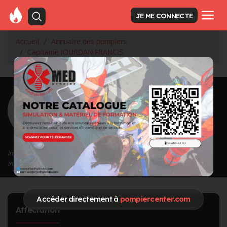
JE ME CONNECTE
Accueil
Annuaire des pompiers
Capitaine JOURDAN FRANCIS
<
Retour à la liste des pompiers
JOURDAN
FRANCIS
Grade : Capitaine
Inscrit depuis le 01/10/2020 à 17:36
Informations mises à jour le 11/01/2023 à 18:30
Accéder directement à
pompiercenter.com
Affectation