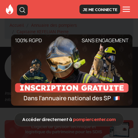
JE ME CONNECTE
Accueil
Annuaire des pompiers
Capitaine KEFELIAN Pierre
<
Retour à la liste des pompiers
KEFELIAN
Pierre
Grade : Capitaine
Inscrit depuis le 01/10/2020 à 17:24
Informations mises à jour le 01/10/2020 à 17:24
Accéder directement à
pompiercenter.com