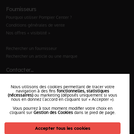
Fournisseurs
Pourquoi utiliser Pompier Center ?
Conditions générales de vente
Nos offres « visibilité »
Rechercher un fournisseur
Rechercher un article ou une marque
Contacter…
✆ 112
№Urgence en Europe
Nous utilisons des cookies permettant de tracer votre
✆ 18
№National Sapeurs-Pompiers
navigation à des fins
fonctionnelles, statistiques
(nécessaires)
ou marketing (déposés uniquement si vous
nous en donnez l’accord en cliquant sur « Accepter »).
le SDIS
le plus proche
Vous pourrez à tout moment modifier votre choix en
l'équipe
PompierCenter
cliquant sur
Gestion des Cookies
dans le pied de page.
Accepter tous les cookies