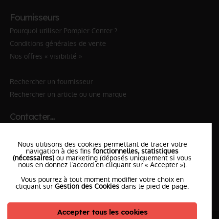
Fournisseurs
Pourquoi utiliser Pompier Center ?
Conditions générales de vente
Nos offres « visibilité »
Rechercher un fournisseur
Rechercher un article ou une marque
Contacter…
✆ 112
№Urgence en Europe
Nous utilisons des cookies permettant de tracer votre
✆ 18
№National Sapeurs-Pompiers
navigation à des fins
fonctionnelles, statistiques
(nécessaires)
ou marketing (déposés uniquement si vous
le SDIS
nous en donnez l’accord en cliquant sur « Accepter »).
le plus proche
Vous pourrez à tout moment modifier votre choix en
l'équipe
PompierCenter
cliquant sur
Gestion des Cookies
dans le pied de page.
Accepter tous les cookies