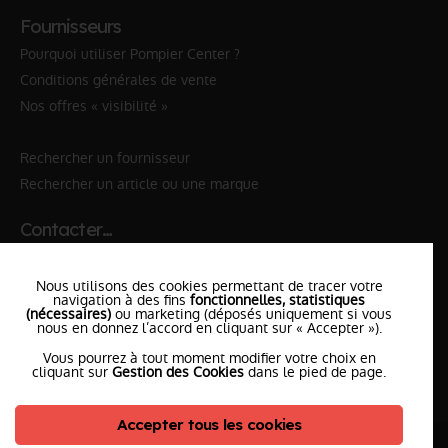
Fournisseurs
Pourquoi utiliser Pompier Center ?
Conditions générales de vente
Nos offres « visibilité »
Rechercher un fournisseur
Rechercher un article ou une marque
Contacter…
✆ 112
№Urgence en Europe
Nous utilisons des cookies permettant de tracer votre
✆ 18
№National Sapeurs-Pompiers
navigation à des fins
fonctionnelles, statistiques
(nécessaires)
ou marketing (déposés uniquement si vous
nous en donnez l’accord en cliquant sur « Accepter »).
le SDIS
le plus proche
Vous pourrez à tout moment modifier votre choix en
l'équipe
PompierCenter
cliquant sur
Gestion des Cookies
dans le pied de page.
Accepter tous les cookies