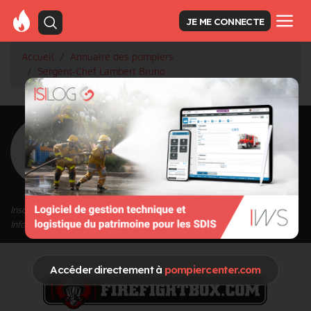
JE ME CONNECTE
Accueil
Annuaire des pompiers
Sergent-Chef Lambert Bruno
<
Retour à la liste des pompiers
Lambert Bruno
Grade : Sergent-Chef
Inscrit depuis le 31/01/2021 à 12:14
Informations mises à jour le 31/01/2021 à 12:14
Accéder directement à
pompiercenter.com