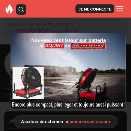
JE ME CONNECTE
Accueil
Annuaire des pompiers
Adjudant-Chef LANGLOIS BRUNO
<
Retour à la liste des pompiers
LANGLOIS
BRUNO
Grade : Adjudant-Chef
Inscrit depuis le 16/04/2024 à 11:38
Informations mises à jour le 16/04/2024 à 11:38
Affectation
Accéder directement à
pompiercenter.com