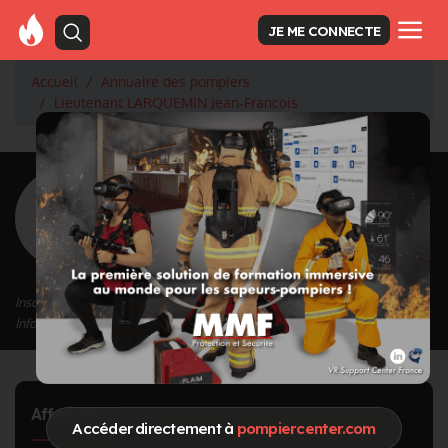
JE ME CONNECTE
Accueil
Annuaire des pompiers
Lieutenant LARQUEMIN Jean-Francois
<
Retour à la liste des pompiers
LARQUEMIN
Jean-Francois
Grade : Lieutenant
Inscrit depuis le 16/04/2024 à 11:10
Informations mises à jour le 16/04/2024 à 11:10
Affectation
Accéder directement à
pompiercenter.com