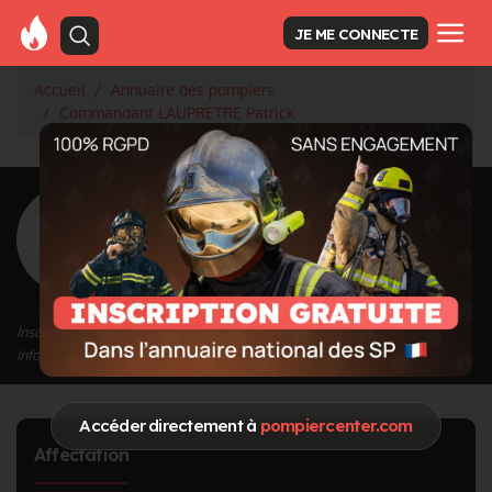
JE ME CONNECTE
Accueil
Annuaire des pompiers
Commandant LAUPRETRE Patrick
<
Retour à la liste des pompiers
LAUPRETRE
Patrick
Grade : Commandant
Inscrit depuis le 11/09/2020 à 09:46
Informations mises à jour le 13/03/2023 à 19:46
Accéder directement à
pompiercenter.com
Affectation