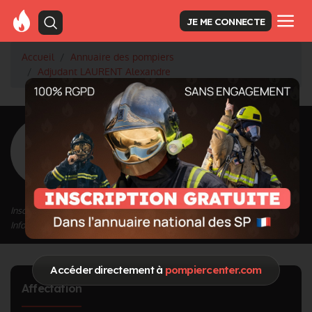
JE ME CONNECTE
Accueil
Annuaire des pompiers
Adjudant LAURENT Alexandre
<
Retour à la liste des pompiers
LAURENT
Alexandre
Grade : Adjudant
Inscrit depuis le 23/04/2024 à 14:48
Informations mises à jour le 23/04/2024 à 14:48
Accéder directement à
pompiercenter.com
Affectation