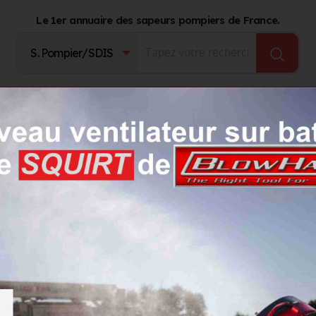
Le 1er annuaire des sapeurs pompiers de France.
Fournisseurs
Catalogue Produits
Journal d'act
erge