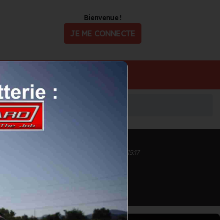
Bienvenue !
JE ME CONNECTE
ualité
Offres d'Emploi
Inscrit depuis le 14/09/2020 à 16:06
Informations mises à jour le 04/01/2023 à 15:17