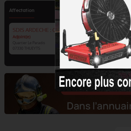
Affectation
SDIS ARDECHE : CS THUEYTS
Adjoint(e)
Quartier Le Paradis
07330 THUEYTS