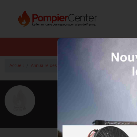
Annuaire SDIS
Annuaire 
Accueil
Annuaire des pompiers
Lieutenant LAURENT Serge
<
Retour à la liste des pompiers
LAURENT S
Grade : Lieutenant