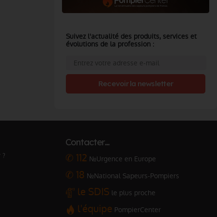
Suivez l'actualité des produits, services et
évolutions de la profession :
Recevoir la newsletter
Contacter…
 ?
✆ 112
№Urgence en Europe
✆ 18
№National Sapeurs-Pompiers
le SDIS
le plus proche
l'équipe
PompierCenter