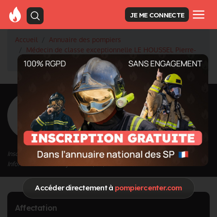
JE ME CONNECTE
Accueil
Annuaire des pompiers
Médecin de classe exceptionnelle LE HOUSSEL Pierre-
Yves
<
Retour à la liste des pompiers
LE HOUSSEL Pierre-
Yves
Grade : Médecin de classe exceptionnelle
Inscrit depuis le 20/05/2024 à 16:06
Informations mises à jour le 20/05/2024 à 16:07
Accéder directement à
pompiercenter.com
Affectation