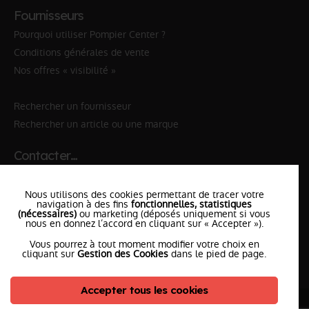
Fournisseurs
Pourquoi utiliser Pompier Center ?
Conditions générales de vente
Nos offres « visibilité »
Rechercher un fournisseur
Rechercher un article ou une marque
Contacter…
✆ 112
№Urgence en Europe
Nous utilisons des cookies permettant de tracer votre
✆ 18
№National Sapeurs-Pompiers
navigation à des fins
fonctionnelles, statistiques
(nécessaires)
ou marketing (déposés uniquement si vous
nous en donnez l’accord en cliquant sur « Accepter »).
le SDIS
le plus proche
Vous pourrez à tout moment modifier votre choix en
l'équipe
PompierCenter
cliquant sur
Gestion des Cookies
dans le pied de page.
Accepter tous les cookies