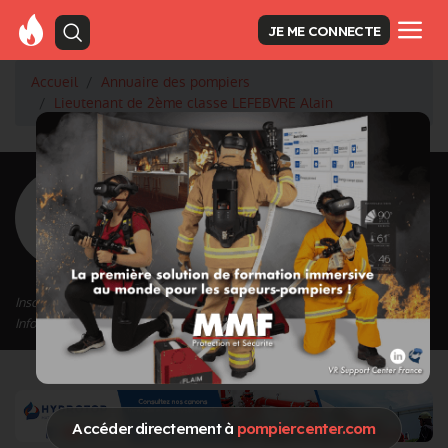
JE ME CONNECTE
Accueil
Annuaire des pompiers
Lieutenant de 2ème classe LEFEBVRE Alain
<
Retour à la liste des pompiers
LEFEBVRE Alain
Grade : Lieutenant de 2ème classe
Inscrit depuis le 13/09/2020 à 11:29
Informations mises à jour le 03/11/2020 à 17:58
Accéder directement à
pompiercenter.com