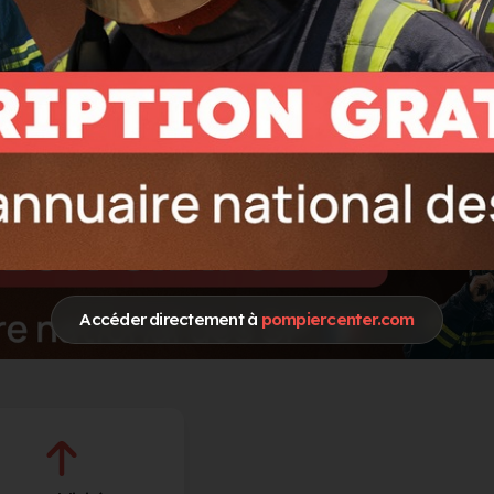
RES
Accéder directement à
pompiercenter.com