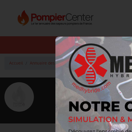
Annuaire SDIS
Annuaire 
Accueil
Annuaire des pompiers
Caporal LEROY Victor
<
Retour à la liste des pompiers
LEROY Vict
Grade : Caporal