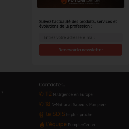
Suivez l'actualité des produits, services et
évolutions de la profession :
Recevoir la newsletter
Contacter…
 ?
✆ 112
№Urgence en Europe
✆ 18
№National Sapeurs-Pompiers
le SDIS
le plus proche
l'équipe
PompierCenter