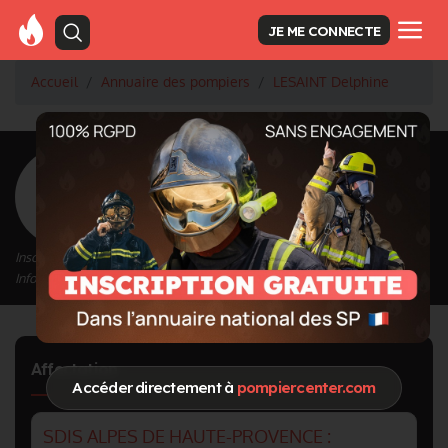
JE ME CONNECTE
Accueil
Annuaire des pompiers
LESAINT Delphine
<
Retour à la liste des pompiers
LESAINT Delphine
Inscrit depuis le 26/04/2023 à 16:57
Informations mises à jour le 26/04/2023 à 16:57
Affectation
Accéder directement à
pompiercenter.com
SDIS ALPES DE HAUTE-PROVENCE :