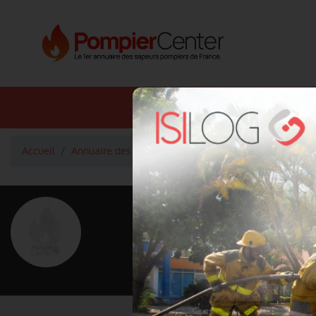
Annuaire SDIS
Annuaire 
Accueil
Annuaire des pompiers
Adjudant-Chef LIADOUZE 
<
Retour à la liste des pompiers
LIADOUZE 
Grade : Adjudant-Chef