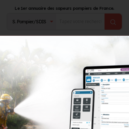
Le 1er annuaire des sapeurs pompiers de France.
Fournisseurs
Catalogue Produits
Journal d'act
Hélène
Hélène