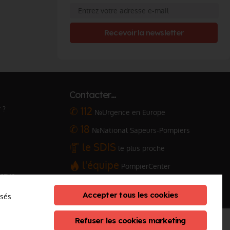
Recevoir la newsletter
Contacter…
 ?
✆ 112
№Urgence en Europe
✆ 18
№National Sapeurs-Pompiers
le SDIS
le plus proche
l'équipe
PompierCenter
arque
Accepter tous les cookies
osés
Refuser les cookies marketing