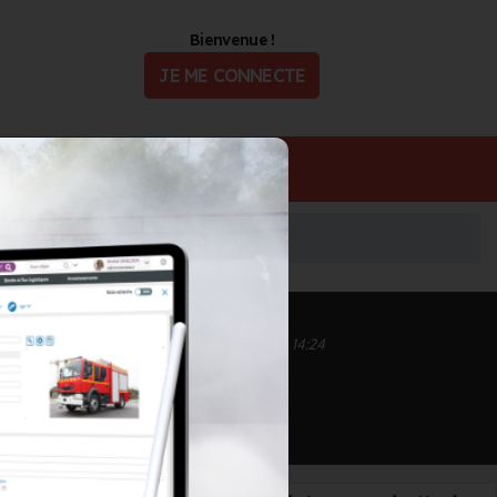
Bienvenue !
JE ME CONNECTE
ualité
Offres d'Emploi
Inscrit depuis le 02/10/2020 à 16:16
Informations mises à jour le 02/04/2024 à 14:24