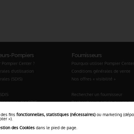
eurs-Pompiers
Fournisseurs
r Pompier Center ?
Pourquoi utiliser Pompier Center
ales d'utilisation
Conditions générales de vente
rales (SDIS)
Nos offres « visibilité »
 SDIS
Rechercher un fournisseur
anigramme des SDIS
Rechercher un article ou une m
Sapeur-Pompier
 des fins
fonctionnelles, statistiques (nécessaires)
ou marketing (dép
ter »).
stion des Cookies
dans le pied de page.