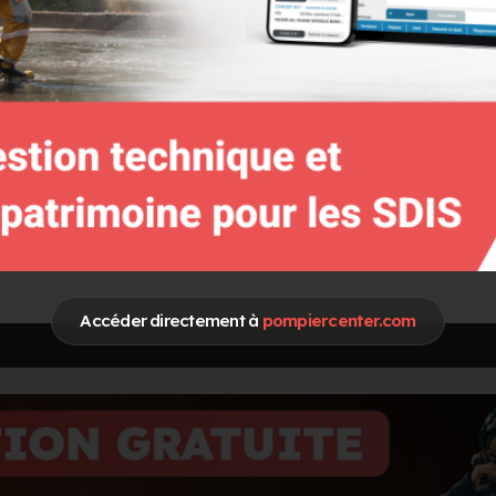
Spécialités / Centres d'intérêt
COD Conduite
SUAP Secours Urgence aux Personnes
Accéder directement à
pompiercenter.com