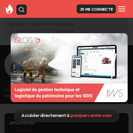
JE ME CONNECTE
Accueil
Annuaire des pompiers
Lieutenant LITOUX Christophe
<
Retour à la liste des pompiers
LITOUX
Christophe
Grade : Lieutenant
Inscrit depuis le 12/09/2020 à 14:31
Informations mises à jour le 25/10/2021 à 17:18
Accéder directement à
pompiercenter.com
Affectation