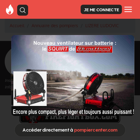
JE ME CONNECTE
Accueil
Annuaire des pompiers
LIZERE LUDOVIC
<
Retour à la liste des pompiers
LIZERE LUDOVIC
Inscrit depuis le 03/08/2021 à 15:39
Informations mises à jour le 03/08/2021 à 15:39
Accéder directement à
pompiercenter.com