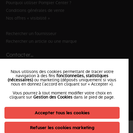
Pourquoi utiliser Pompier Center ?
Conditions générales de vente
Nos offres « visibilité »
Rechercher un fournisseur
Rechercher un article ou une marque
Contacter…
✆ 112
№Urgence en Europe
Nous utilisons des cookies permettant de tracer votre
✆ 18
№National Sapeurs-Pompiers
navigation à des fins
fonctionnelles, statistiques
(nécessaires)
ou marketing (déposés uniquement si vous
nous en donnez l’accord en cliquant sur « Accepter »).
le SDIS
le plus proche
Vous pourrez à tout moment modifier votre choix en
l'équipe
PompierCenter
cliquant sur
Gestion des Cookies
dans le pied de page.
Accepter tous les cookies
©2026 Pompier Center
•
Mentions Légales
•
Protection de vos données
•
Plan du Site
• Conception :
Refuser les cookies marketing