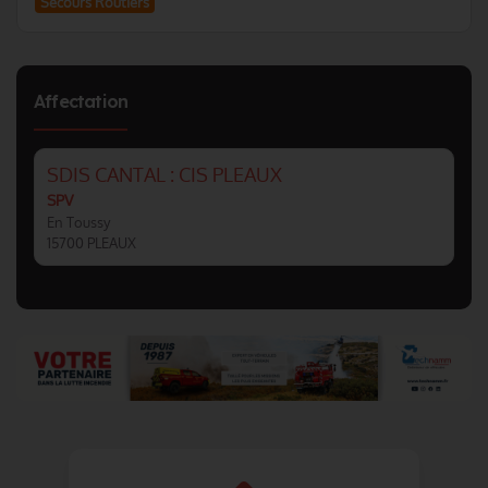
Secours Routiers
Affectation
SDIS CANTAL : CIS PLEAUX
SPV
En Toussy
15700 PLEAUX