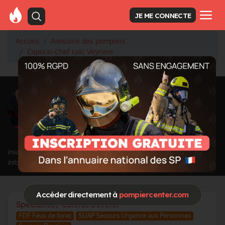
JE ME CONNECTE
Accueil
Annuaire des pompiers
Caporal-Chef Loic Veyriere
<
Retour à la liste des pompiers
Loic Veyriere
Grade : Caporal-Chef
Inscrit depuis le 31/10/2022 à 10:49
Informations mises à jour le 31/10/2022 à 10:53
Accéder directement à
pompiercenter.com
Spécialités / Centres d'intérêt
FDF Feux de foret
SUAP Secours Urgence aux Personnes