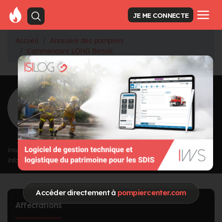
JE ME CONNECTE
Accueil
Annuaire des pompiers
Commandant LONG Benoit
<
Retour à la liste des pompiers
LONG Benoit
Grade : Commandant
Inscrit depuis le 13/09/2020 à 13:46
Informations mises à jour le 20/05/2024 à 11:41
Accéder directement à
pompiercenter.com
Affectations