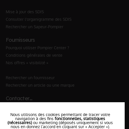
Mise à jour des SDIS
Consulter l'organigramme des SDIS
Rechercher un Sapeur-Pompier
Fournisseurs
Pourquoi utiliser Pompier Center ?
Conditions générales de vente
Nos offres « visibilité »
Rechercher un fournisseur
Rechercher un article ou une marque
Contacter…
✆ 112
№Urgence en Europe
Nous utilisons des cookies permettant de tracer votre
✆ 18
№National Sapeurs-Pompiers
navigation à des fins
fonctionnelles, statistiques
(nécessaires)
ou marketing (déposés uniquement si vous
nous en donnez l’accord en cliquant sur « Accepter »).
le SDIS
le plus proche