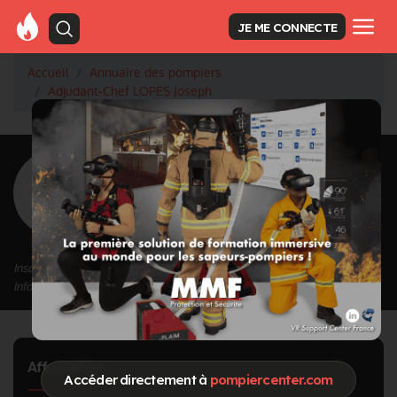
JE ME CONNECTE
Accueil
Annuaire des pompiers
Adjudant-Chef LOPES Joseph
<
Retour à la liste des pompiers
LOPES Joseph
Grade : Adjudant-Chef
Inscrit depuis le 13/09/2020 à 11:46
Informations mises à jour le 23/04/2024 à 14:05
Affectation
Accéder directement à
pompiercenter.com