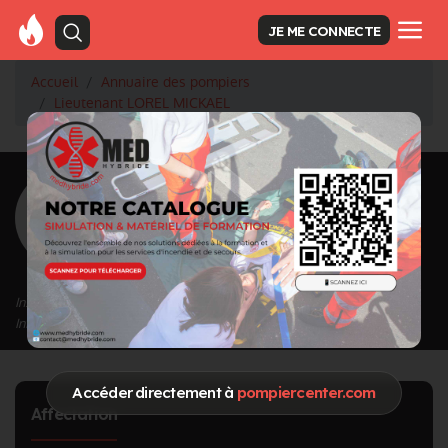
JE ME CONNECTE
Accueil
Annuaire des pompiers
Lieutenant LOREL MICKAEL
<
Retour à la liste des pompiers
LOREL
MICKAEL
Grade : Lieutenant
Inscrit depuis le 01/10/2020 à 17:55
Informations mises à jour le 11/01/2023 à 19:10
Accéder directement à
pompiercenter.com
Affectation