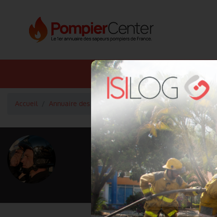
Annuaire SDIS
Annuaire 
Accueil
Annuaire des pompiers
Capitaine LOVERA MARCE
<
Retour à la liste des pompiers
LOVERA M
Grade : Capitaine