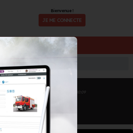
Bienvenue !
JE ME CONNECTE
ualité
Offres d'Emploi
Inscrit depuis le 22/09/2020 à 10:00
Informations mises à jour le 10/08/2022 à 10:09