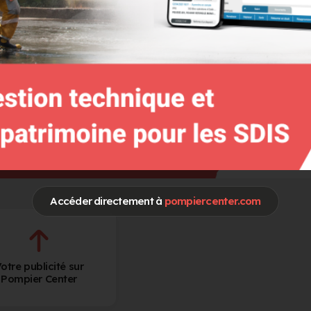
Spécialités / Centres d'intérêt
FDF Feux de foret
Accéder directement à
pompiercenter.com
otre publicité sur
Pompier Center