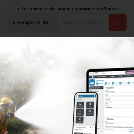
Le 1er annuaire des sapeurs pompiers de France.
Fournisseurs
Catalogue Produits
Journal d'act
L
ARCEL