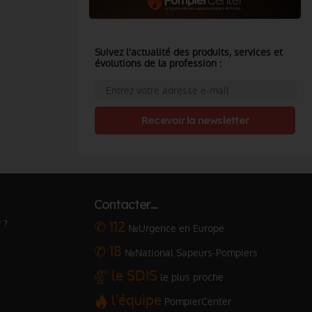
Suivez l'actualité des produits, services et
évolutions de la profession :
Recevoir la newsletter
Contacter…
 ?
✆ 112
№Urgence en Europe
✆ 18
№National Sapeurs-Pompiers
le SDIS
le plus proche
l'équipe
PompierCenter