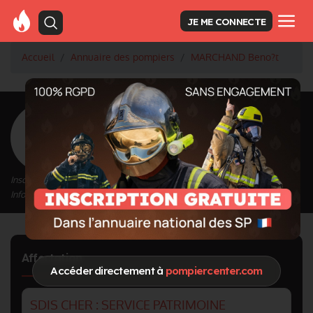
JE ME CONNECTE
Accueil
Annuaire des pompiers
MARCHAND Beno?t
<
Retour à la liste des pompiers
MARCHAND Beno?t
Inscrit depuis le 12/01/2026 à 14:50
Informations mises à jour le 12/01/2026 à 14:50
Affectation
Accéder directement à
pompiercenter.com
SDIS CHER : SERVICE PATRIMOINE