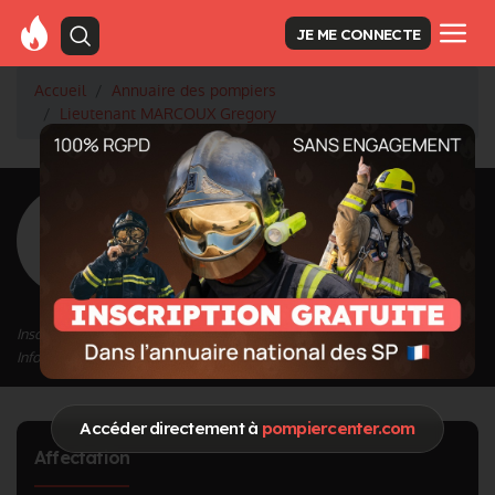
JE ME CONNECTE
Accueil
Annuaire des pompiers
Lieutenant MARCOUX Gregory
<
Retour à la liste des pompiers
MARCOUX
Gregory
Grade : Lieutenant
Inscrit depuis le 11/09/2020 à 17:17
Informations mises à jour le 04/01/2023 à 11:48
Accéder directement à
pompiercenter.com
Affectation