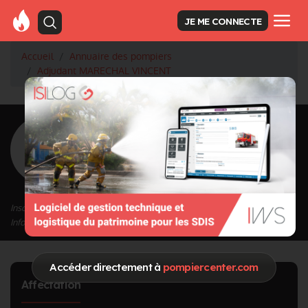
JE ME CONNECTE
Accueil
Annuaire des pompiers
Adjudant MARECHAL VINCENT
<
Retour à la liste des pompiers
MARECHAL
VINCENT
Grade : Adjudant
Inscrit depuis le 01/10/2020 à 17:34
Informations mises à jour le 11/01/2023 à 18:23
Accéder directement à
pompiercenter.com
Affectation