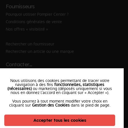
Fournisseurs
Pourquoi utiliser Pompier Center ?
Conditions générales de vente
Nos offres « visibilité »
Rechercher un fournisseur
Rechercher un article ou une marque
Contacter…
✆ 112
№Urgence en Europe
Nous utilisons des cookies permettant de tracer votre
✆ 18
№National Sapeurs-Pompiers
navigation à des fins
fonctionnelles, statistiques
(nécessaires)
ou marketing (déposés uniquement si vous
nous en donnez l’accord en cliquant sur « Accepter »).
le SDIS
le plus proche
Vous pourrez à tout moment modifier votre choix en
l'équipe
PompierCenter
cliquant sur
Gestion des Cookies
dans le pied de page.
Accepter tous les cookies