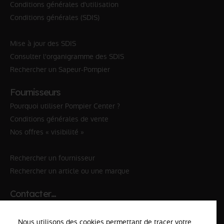
Conditions générales d'utilisation
Conditions générales (SDIS)
Mise à jour des SDIS
Consulter l'organigramme des SDIS
Rechercher un Sapeur-Pompier
Fournisseurs
Pourquoi utiliser Pompier Center ?
Conditions générales de vente
Nos offres « visibilité »
Rechercher un fournisseur
Rechercher un article ou une marque
Contacter…
✆ 112
№Urgence en Europe
Nous utilisons des cookies permettant de tracer votre