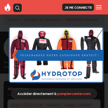
JE ME CONNECTE
Accueil
Annuaire des pompiers
MARMORAT Isabelle
<
Retour à la liste des pompiers
MARMORAT Isabelle
Inscrit depuis le 14/09/2020 à 21:32
Informations mises à jour le 03/10/2020 à 12:10
Affectation
Accéder directement à
pompiercenter.com
SDIS CÔTE D'OR : SERVICE HABILLEMENT