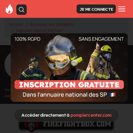
JE ME CONNECTE
Accueil
Annuaire des pompiers
Adjudant Martin Michael
<
Retour à la liste des pompiers
Martin Michael
Grade : Adjudant
Inscrit depuis le 24/03/2021 à 17:14
Informations mises à jour le 24/03/2021 à 17:15
Accéder directement à
pompiercenter.com