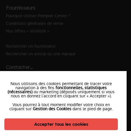
Fournisseurs
Pourquoi utiliser Pompier Center ?
Conditions générales de vente
Nos offres « visibilité »
Rechercher un fournisseur
Rechercher un article ou une marque
Contacter…
✆ 112
№Urgence en Europe
Nous utilisons des cookies permettant de tracer votre
✆ 18
№National Sapeurs-Pompiers
navigation à des fins
fonctionnelles, statistiques
(nécessaires)
ou marketing (déposés uniquement si vous
nous en donnez l’accord en cliquant sur « Accepter »).
le SDIS
le plus proche
Vous pourrez à tout moment modifier votre choix en
l'équipe
PompierCenter
cliquant sur
Gestion des Cookies
dans le pied de page.
Accepter tous les cookies