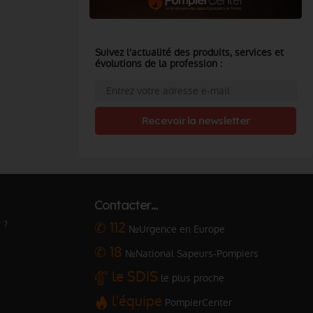
Suivez l'actualité des produits, services et
évolutions de la profession :
Recevoir la newsletter
Contacter…
 ?
✆ 112
№Urgence en Europe
✆ 18
№National Sapeurs-Pompiers
le SDIS
le plus proche
l'équipe
PompierCenter