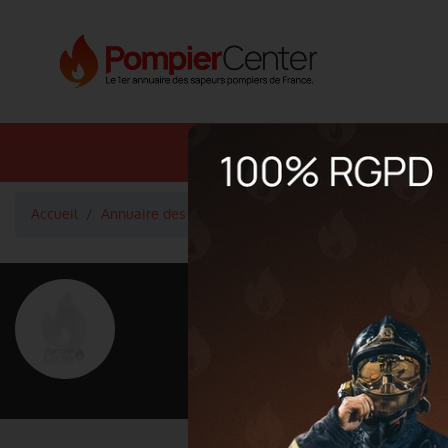
Annuaire SDIS
Annuaire 
Accueil
Annuaire des pompiers
Capitaine MAURIN Loïc
<
Retour à la liste des pompiers
MAURIN Lo
Grade : Capitaine