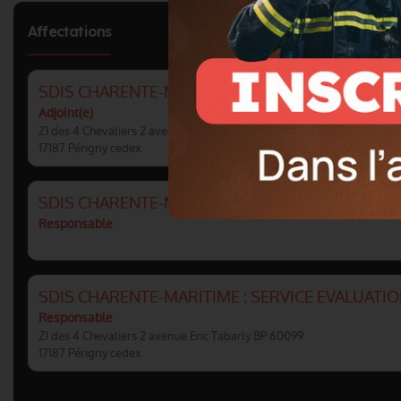
Affectations
SDIS CHARENTE-MARITIME : GROUPEMENT PILO
Adjoint(e)
ZI des 4 Chevaliers 2 avenue Eric Tabarly BP 60099
17187 Périgny cedex
SDIS CHARENTE-MARITIME : SECTION EMPLOIS 
Responsable
SDIS CHARENTE-MARITIME : SERVICE EVALUATI
Responsable
ZI des 4 Chevaliers 2 avenue Eric Tabarly BP 60099
17187 Périgny cedex