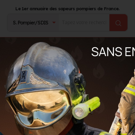
Le 1er annuaire des sapeurs pompiers de France.
Fournisseurs
Catalogue Produits
Journal d'act
ïc