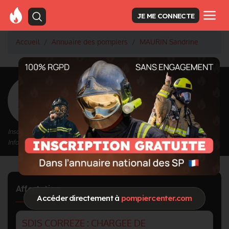
JE ME CONNECTE
Accueil
Annuaire des pompiers
MAURIN Sandrine
<
Retour à la liste des pompiers
MAURIN Sandrine
Inscrit depuis le 12/09/2020 à 23:42
Informations mises à jour le 24/02/2021 à 10:53
Affectation
Accéder directement à
pompiercenter.com
SDIS CORREZE : CHARGEE DE