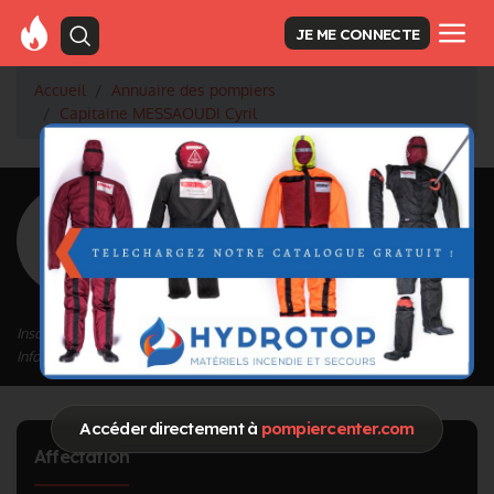
JE ME CONNECTE
Accueil
Annuaire des pompiers
Capitaine MESSAOUDI Cyril
<
Retour à la liste des pompiers
MESSAOUDI
Cyril
Grade : Capitaine
Inscrit depuis le 04/01/2023 à 15:16
Informations mises à jour le 18/04/2024 à 17:08
Accéder directement à
pompiercenter.com
Affectation