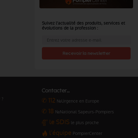
Suivez l'actualité des produits, services et
évolutions de la profession :
Recevoir la newsletter
Contacter…
 ?
✆ 112
№Urgence en Europe
✆ 18
№National Sapeurs-Pompiers
le SDIS
le plus proche
l'équipe
PompierCenter