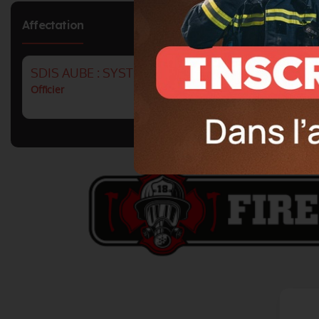
Affectation
SDIS AUBE : SYSTÈMES D'INFORMATIONS ET D
Officier