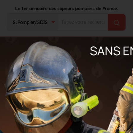
Le 1er annuaire des sapeurs pompiers de France.
Fournisseurs
Catalogue Produits
Journal d'act
orent