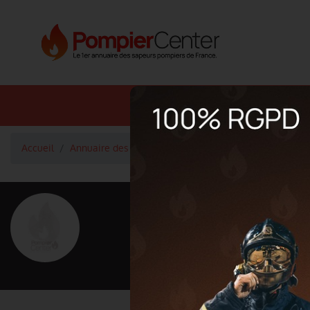
Annuaire SDIS
Annuaire 
Accueil
Annuaire des pompiers
Adjudant MILLARD Florent
<
Retour à la liste des pompiers
MILLARD Fl
Grade : Adjudant