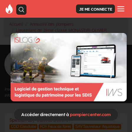
JE ME CONNECTE
Accueil
Annuaire des pompiers
Lieutenant de 2ème classe MONASTIRI OLIVIER
<
Retour à la liste des pompiers
MONASTIRI
OLIVIER
Grade : Lieutenant de 2ème classe
Inscrit depuis le 11/09/2020 à 17:29
Informations mises à jour le 25/02/2021 à 08:05
Accéder directement à
pompiercenter.com
Spécialités / Centres d'intérêt
COD Conduite
FDF Feux de foret
SAV Sauveteur Aquatique