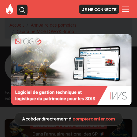
JE ME CONNECTE
Accueil
Annuaire des pompiers
Capitaine MOSTOWYK Bruno
<
Retour à la liste des pompiers
MOSTOWYK
Bruno
Grade : Capitaine
Inscrit depuis le 01/10/2020 à 17:08
Informations mises à jour le 01/10/2020 à 17:09
Accéder directement à
pompiercenter.com