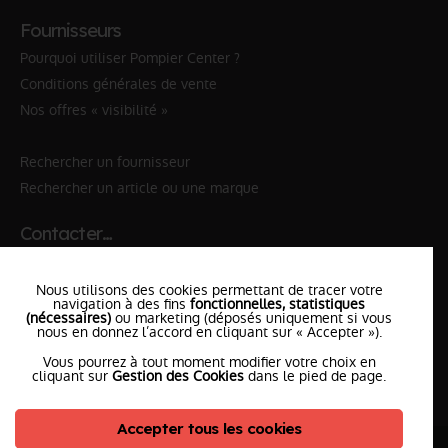
Fournisseurs
Pourquoi utiliser Pompier Center ?
Conditions générales de vente
Nos offres « visibilité »
Rechercher un fournisseur
Rechercher un article ou une marque
Contacter…
✆ 112
№Urgence en Europe
Nous utilisons des cookies permettant de tracer votre
✆ 18
№National Sapeurs-Pompiers
navigation à des fins
fonctionnelles, statistiques
(nécessaires)
ou marketing (déposés uniquement si vous
nous en donnez l’accord en cliquant sur « Accepter »).
le SDIS
le plus proche
Vous pourrez à tout moment modifier votre choix en
l'équipe
PompierCenter
cliquant sur
Gestion des Cookies
dans le pied de page.
Accepter tous les cookies