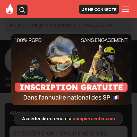
JE ME CONNECTE
Accueil
Annuaire des pompiers
MULLER Olivier
<
Retour à la liste des pompiers
MULLER Olivier
Inscrit depuis le 14/09/2020 à 20:08
Informations mises à jour le 06/12/2022 à 11:50
Affectations
Accéder directement à
pompiercenter.com
SDIS CÔTE D'OR : GROUPEMENT DES