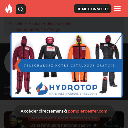
JE ME CONNECTE
Accueil
Annuaire des pompiers
Capitaine MUNOZ Serge
<
Retour à la liste des pompiers
MUNOZ Serge
Grade : Capitaine
Inscrit depuis le 24/09/2020 à 15:51
Informations mises à jour le 01/10/2020 à 16:52
Accéder directement à
pompiercenter.com