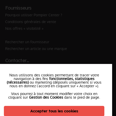
Fournisseurs
Pourquoi utiliser Pompier Center ?
Conditions générales de vente
Nos offres « visibilité »
Rechercher un fournisseur
Rechercher un article ou une marque
Contacter…
✆ 112
№Urgence en Europe
Nous utilisons des cookies permettant de tracer votre
✆ 18
№National Sapeurs-Pompiers
navigation à des fins
fonctionnelles, statistiques
(nécessaires)
ou marketing (déposés uniquement si vous
nous en donnez l’accord en cliquant sur « Accepter »).
le SDIS
le plus proche
Vous pourrez à tout moment modifier votre choix en
l'équipe
PompierCenter
cliquant sur
Gestion des Cookies
dans le pied de page.
Accepter tous les cookies