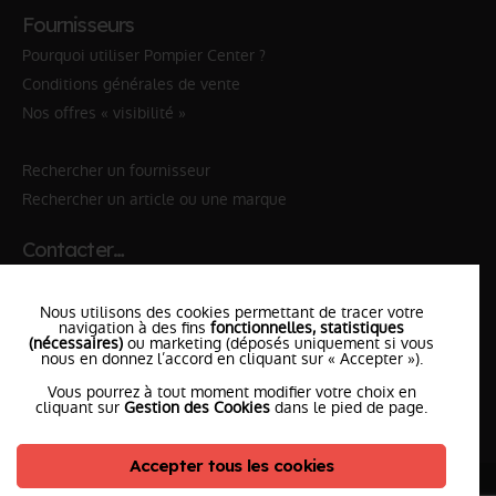
Fournisseurs
Pourquoi utiliser Pompier Center ?
Conditions générales de vente
Nos offres « visibilité »
Rechercher un fournisseur
Rechercher un article ou une marque
Contacter…
✆ 112
№Urgence en Europe
Nous utilisons des cookies permettant de tracer votre
✆ 18
№National Sapeurs-Pompiers
navigation à des fins
fonctionnelles, statistiques
(nécessaires)
ou marketing (déposés uniquement si vous
nous en donnez l’accord en cliquant sur « Accepter »).
le SDIS
le plus proche
Vous pourrez à tout moment modifier votre choix en
l'équipe
PompierCenter
cliquant sur
Gestion des Cookies
dans le pied de page.
Accepter tous les cookies