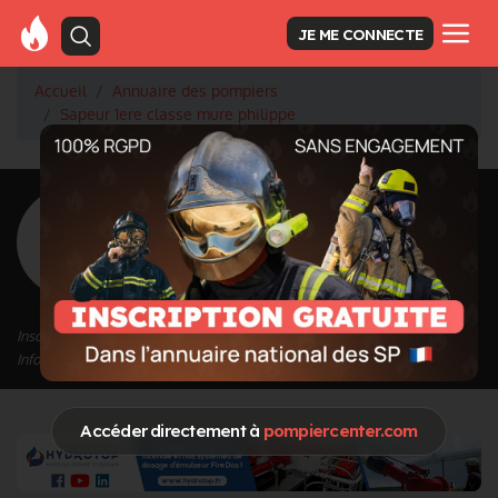
JE ME CONNECTE
Accueil
Annuaire des pompiers
Sapeur 1ere classe mure philippe
<
Retour à la liste des pompiers
mure philippe
Grade : Sapeur 1ere classe
Inscrit depuis le 23/10/2020 à 14:20
Informations mises à jour le 09/11/2025 à 21:11
Accéder directement à
pompiercenter.com