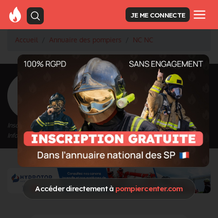
JE ME CONNECTE
Accueil
Annuaire des pompiers
NC NC
<
Retour à la liste des pompiers
NC NC
Inscrit depuis le 07/06/2021 à 11:49
Informations mises à jour le 07/06/2021 à 11:49
Accéder directement à
pompiercenter.com