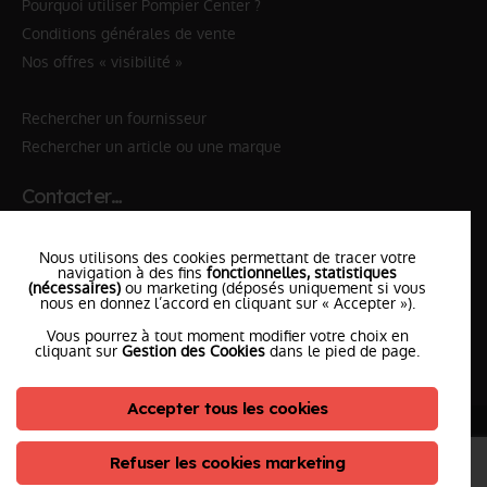
Pourquoi utiliser Pompier Center ?
Conditions générales de vente
Nos offres « visibilité »
Rechercher un fournisseur
Rechercher un article ou une marque
Contacter…
✆ 112
№Urgence en Europe
Nous utilisons des cookies permettant de tracer votre
✆ 18
№National Sapeurs-Pompiers
navigation à des fins
fonctionnelles, statistiques
(nécessaires)
ou marketing (déposés uniquement si vous
nous en donnez l’accord en cliquant sur « Accepter »).
le SDIS
le plus proche
Vous pourrez à tout moment modifier votre choix en
l'équipe
PompierCenter
cliquant sur
Gestion des Cookies
dans le pied de page.
Accepter tous les cookies
©2026 Pompier Center
•
Mentions Légales
•
Protection de vos données
•
Plan du Site
• Conception :
Refuser les cookies marketing
ClicConnect
&
Digicalys