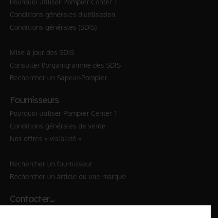
Pourquoi utiliser Pompier Center ?
Conditions générales d'utilisation
Conditions générales (SDIS)
Mise à jour des SDIS
Consulter l'organigramme des SDIS
Rechercher un Sapeur-Pompier
Fournisseurs
Pourquoi utiliser Pompier Center ?
Conditions générales de vente
Nos offres « visibilité »
Rechercher un fournisseur
Rechercher un article ou une marque
Contacter…
✆ 112
№Urgence en Europe