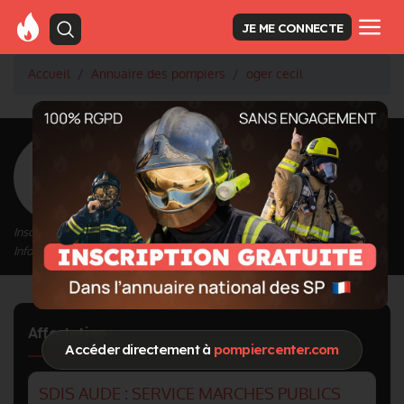
JE ME CONNECTE
Accueil
Annuaire des pompiers
oger cecil
<
Retour à la liste des pompiers
oger cecil
Inscrit depuis le 01/03/2021 à 16:09
Informations mises à jour le 20/07/2023 à 12:45
Affectation
Accéder directement à
pompiercenter.com
SDIS AUDE : SERVICE MARCHES PUBLICS