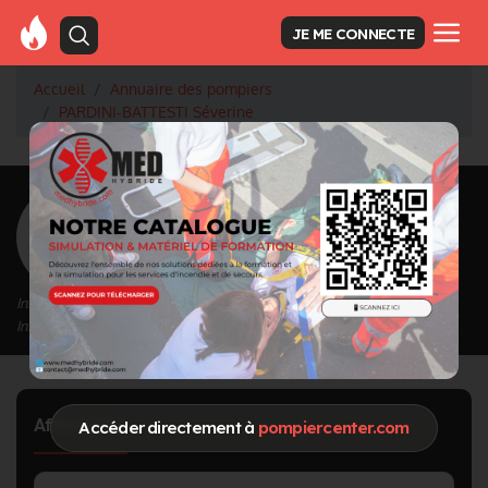
JE ME CONNECTE
Accueil
Annuaire des pompiers
PARDINI-BATTESTI Séverine
<
Retour à la liste des pompiers
PARDINI-BATTESTI
Séverine
Inscrit depuis le 22/06/2021 à 12:48
Informations mises à jour le 22/06/2021 à 12:48
Affectation
Accéder directement à
pompiercenter.com